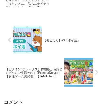
・ひらいさん、 私もユナイテッ
ドをメインカードにしていま
す。 30万マイル程持っています
の...
【モピよん】#3「ポイ活」
【ピクミン3デラックス】体験版から始ま
るピクミン生活🥕#01【Pikmin3Deluxe】
【女性ゲーム実況者】【TAMAchan】
コメント