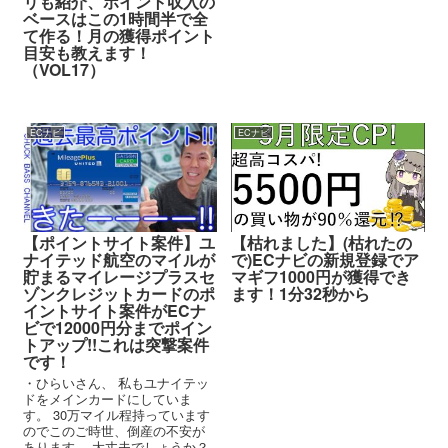
リも紹介、ポイント収入の
ベースはこの1時間半で全
て作る！月の獲得ポイント
目安も教えます！
（VOL17）
ECナビ
ECナビ
【ポイントサイト案件】ユ
【枯れました】(枯れたの
ナイテッド航空のマイルが
で)ECナビの新規登録でア
貯まるマイレージプラスセ
マギフ1000円が獲得でき
ゾンクレジットカードのポ
ます！1分32秒から
イントサイト案件がECナ
ビで12000円分までポイン
トアップ!!これは突撃案件
です！
・ひらいさん、 私もユナイテッ
ドをメインカードにしていま
す。 30万マイル程持っています
のでこのご時世、倒産の不安が
あります。 大丈夫でしょうか？