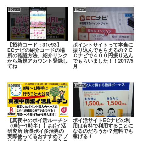
ECナビ
ECナビ
【招待コード：31e93】
ポイントサイトって本当に
ECナビの紹介コードの場
振り込んでもらえるの？Ｅ
所の確認方法、紹介リンク
Ｃナビで４００円振り込ん
から新規アカウント登録し
でもらいました！！2017/5
てね
月
ECナビ
ECナビ
【真夜中のポイ活ルーチン
ポイ活サイトECナビの利
（0時〜1時半）】#ポイ活
用は有料で利用することに
研究所 所長ポイ多活男の
なるのだろうか？無料でも
実際使ってるおすすめアプ
稼げる！