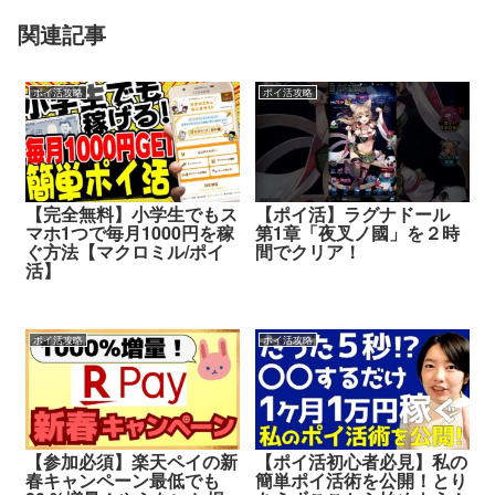
関連記事
ポイ活攻略
ポイ活攻略
【完全無料】小学生でもス
【ポイ活】ラグナドール
マホ1つで毎月1000円を稼
第1章「夜叉ノ國」を２時
ぐ方法【マクロミル/ポイ
間でクリア！
活】
ポイ活攻略
ポイ活攻略
【参加必須】楽天ペイの新
【ポイ活初心者必見】私の
春キャンペーン最低でも
簡単ポイ活術を公開！とり