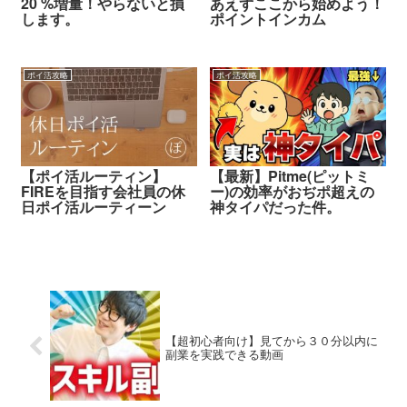
20 %増量！やらないと損
あえずここから始めよう！
します。
ポイントインカム
ポイ活攻略
ポイ活攻略
【ポイ活ルーティン】
【最新】Pitme(ピットミ
FIREを目指す会社員の休
ー)の効率がおぢポ超えの
日ポイ活ルーティーン
神タイパだった件。
【超初心者向け】見てから３０分以内に
副業を実践できる動画