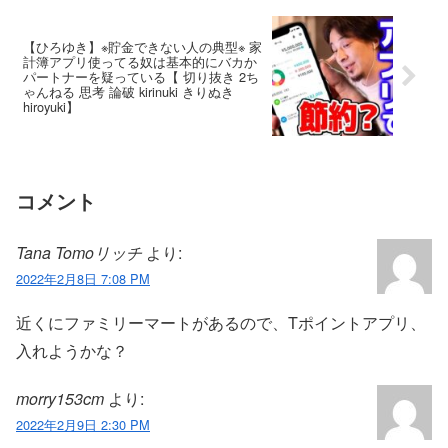
【ひろゆき】※貯金できない人の典型※ 家
計簿アプリ使ってる奴は基本的にバカか
パートナーを疑っている【 切り抜き 2ち
ゃんねる 思考 論破 kirinuki きりぬき
hiroyuki】
コメント
Tana Tomoリッチ
より:
2022年2月8日 7:08 PM
近くにファミリーマートがあるので、Tポイントアプリ、
入れようかな？
morry153cm
より:
2022年2月9日 2:30 PM