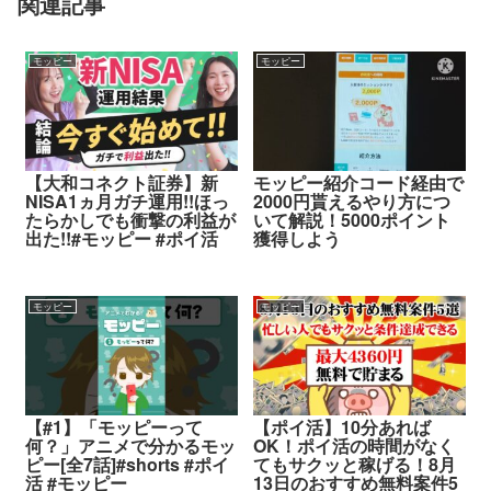
関連記事
モッピー
モッピー
【大和コネクト証券】新
モッピー紹介コード経由で
NISA1ヵ月ガチ運用!!ほっ
2000円貰えるやり方につ
たらかしでも衝撃の利益が
いて解説！5000ポイント
出た!!#モッピー #ポイ活
獲得しよう
モッピー
モッピー
【#1】「モッピーって
【ポイ活】10分あれば
何？」アニメで分かるモッ
OK！ポイ活の時間がなく
ピー[全7話]#shorts #ポイ
てもサクッと稼げる！8月
活 #モッピー
13日のおすすめ無料案件5