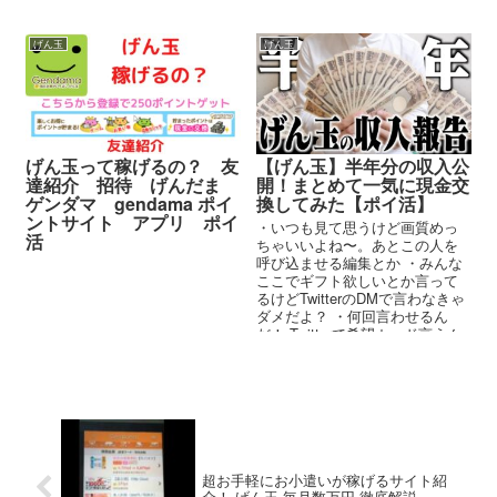
げん玉
げん玉
げん玉って稼げるの？ 友
【げん玉】半年分の収入公
達紹介 招待 げんだま
開！まとめて一気に現金交
ゲンダマ gendama ポイ
換してみた【ポイ活】
ントサイト アプリ ポイ
・いつも見て思うけど画質めっ
活
ちゃいいよね〜。あとこの人を
呼び込ませる編集とか ・みんな
ここでギフト欲しいとか言って
るけどTwitterのDMで言わなきゃ
ダメだよ？ ・何回言わせるん
だ！ Twitterで希望カード言うん
だぞ(。-`ω´-)...
超お手軽にお小遣いが稼げるサイト紹
介！ げん玉 毎月数万円 徹底解説