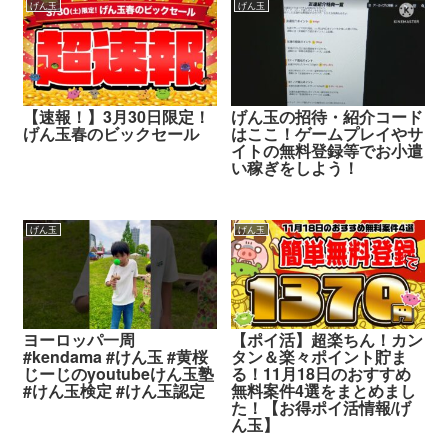
げん玉
げん玉
【速報！】3月30日限定！
げん玉の招待・紹介コード
げん玉春のビックセール
はここ！ゲームプレイやサ
イトの無料登録等でお小遣
い稼ぎをしよう！
げん玉
げん玉
ヨーロッパ一周
【ポイ活】超楽ちん！カン
#kendama #けん玉 #黄桜
タン＆楽々ポイント貯ま
じーじのyoutubeけん玉塾
る！11月18日のおすすめ
#けん玉検定 #けん玉認定
無料案件4選をまとめまし
た！【お得ポイ活情報/げ
ん玉】