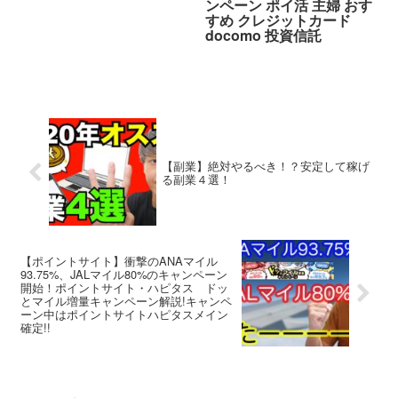
ンペーン ポイ活 主婦 おす
すめ クレジットカード
docomo 投資信託
【副業】絶対やるべき！？安定して稼げ
る副業４選！
【ポイントサイト】衝撃のANAマイル
93.75%、JALマイル80%のキャンペーン
開始！ポイントサイト・ハピタス ドッ
とマイル増量キャンペーン解説!キャンペ
ーン中はポイントサイトハピタスメイン
確定!!