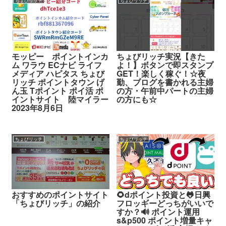
ちょびリッチ
ちょびリッチ
モッピー ポイントインカ
ちょびリッチ実況【きた
ム ワラウ ECナビ ライフ
よ！】ボタンで即スタンプ
メディア ハピタス ちょび
GET！楽しく稼ぐ！☆夜
リッチ ポイントタウン げ
勤、ブログを書かれる主婦
ん玉 Tポイント ポイ活 ポ
の方・午前中パートの主婦
イントサイト 陸マイラー
の方にも☆
2023年8月6日
ちょびリッチ
ちょびリッチ
おすすめのポイントサイト
🌻dポイント投資と🐸日興
「ちょびリッチ」の紹介
フロッギーどっちがいいで
すか？🔊 ポイント運用
s&p500 ポイント増量キャ