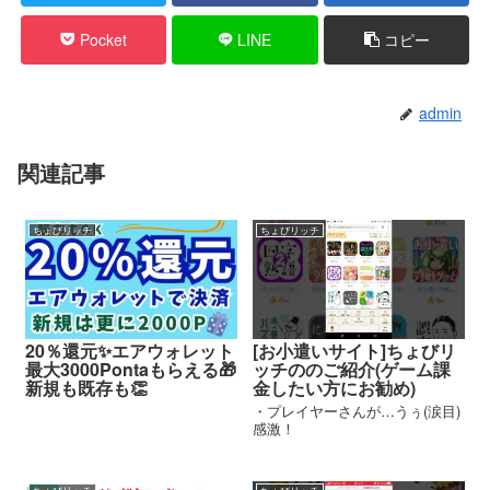
Pocket
LINE
コピー
admin
関連記事
ちょびリッチ
ちょびリッチ
20％還元✨エアウォレット
[お小遣いサイト]ちょびリ
最大3000Pontaもらえる🎁
ッチののご紹介(ゲーム課
新規も既存も👏
金したい方にお勧め)
・プレイヤーさんが…うぅ(涙目)
感激！