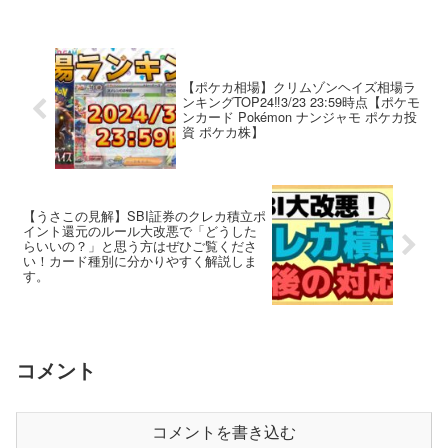
【ポケカ相場】クリムゾンヘイズ相場ラ
ンキングTOP24‼️3/23 23:59時点【ポケモ
ンカード Pokémon ナンジャモ ポケカ投
資 ポケカ株】
【うさこの見解】SBI証券のクレカ積立ポ
イント還元のルール大改悪で「どうした
らいいの？」と思う方はぜひご覧くださ
い！カード種別に分かりやすく解説しま
す。
コメント
コメントを書き込む