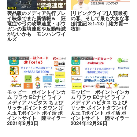
製品版のメディア先行プレ
[リビングライフ]人類最初
イ映像でまた新情報ｗ 狂
の罪、そして最も大きな罪
竜症や弓の攻撃速度・ボウ
(創世記 3:1-13)｜緒方賢一
ガンの装填速度や反動軽減
牧師
がないかも モンハンワイ
ルズ
ライフメディア
ライフメディア
モッピー ポイントインカ
モッピー ポイントインカ
ム ワラウ ECナビ ライフ
ム ワラウ ECナビ ライフ
メディア ハピタス ちょび
メディア ハピタス ちょび
リッチ ポイントタウン げ
リッチ ポイントタウン げ
ん玉 Tポイント ポイ活 ポ
ん玉 Tポイント ポイ活 ポ
イントサイト 陸マイラー
イントサイト 陸マイラー
2021年9月3日
2024年12月26日