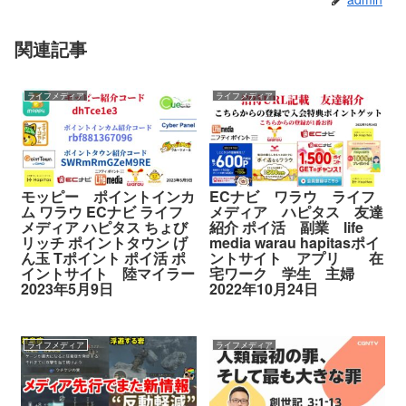
関連記事
ライフメディア
ライフメディア
モッピー ポイントインカ
ECナビ ワラウ ライフ
ム ワラウ ECナビ ライフ
メディア ハピタス 友達
メディア ハピタス ちょび
紹介 ポイ活 副業 life
リッチ ポイントタウン げ
media warau hapitasポイ
ん玉 Tポイント ポイ活 ポ
ントサイト アプリ 在
イントサイト 陸マイラー
宅ワーク 学生 主婦
2023年5月9日
2022年10月24日
ライフメディア
ライフメディア